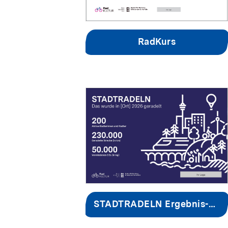
RadKurs
STADTRADELN Ergebnis-Grafik