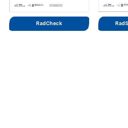
RadCheck
RadS